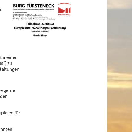
en
it meinen
s“) zu
staltungen
ie gerne
oder
pielen für
ähnten