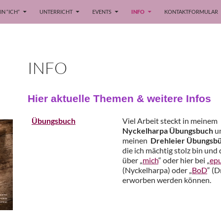
IN “ICH”
UNTERRICHT
EVENTS
INFO
KONTAKTFORMULAR
INFO
Hier aktuelle Themen & weitere Infos
Übungsbuch
Viel Arbeit steckt in meinem
Nyckelharpa Übungsbuch
u
meinen
Drehleier Übungsb
die ich mächtig stolz bin und 
über „
mich
“ oder hier bei „
epu
(Nyckelharpa) oder „
BoD
“ (D
erworben werden können.