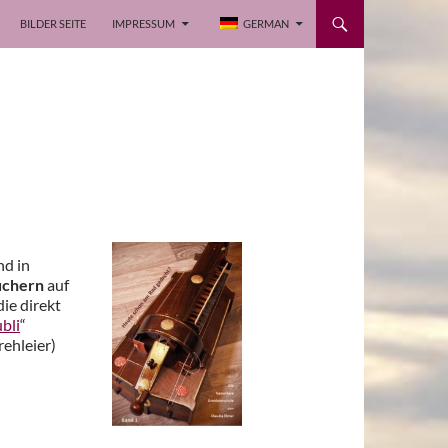
BILDER SEITE
IMPRESSUM
GERMAN
nd in
üchern
auf
die direkt
bli
“
rehleier)