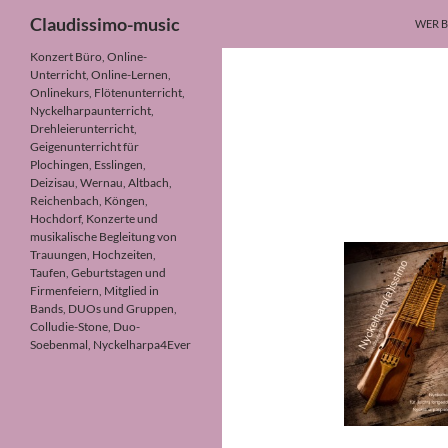
Suchen
Claudissimo-music
WER B
Zum
Konzert Büro, Online-
Unterricht, Online-Lernen,
Inhalt
Onlinekurs, Flötenunterricht,
springen
Nyckelharpaunterricht,
Drehleierunterricht,
Geigenunterricht für
Plochingen, Esslingen,
Deizisau, Wernau, Altbach,
Reichenbach, Köngen,
Hochdorf, Konzerte und
musikalische Begleitung von
Trauungen, Hochzeiten,
Taufen, Geburtstagen und
Firmenfeiern, Mitglied in
Bands, DUOs und Gruppen,
Colludie-Stone, Duo-
Soebenmal, Nyckelharpa4Ever