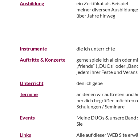
Ausbildung
ein Zertifikat als Beispiel
meiner diversen Ausbildung
über Jahre hinweg
Instrumente
die ich unterrichte
Auftritte & Konzerte
gerne spiele ich allein oder m
„friends“ („DUOs“ oder „Band
jedem ihrer Feste und Veran
Unterricht
den ich gebe
Termine
an denen wir auftreten und S
herzlich begrüßen möchten 
Schulungen / Seminare
Events
Meine DUOs & unsere Band s
Sie
Links
Alle auf dieser WEB Site erw