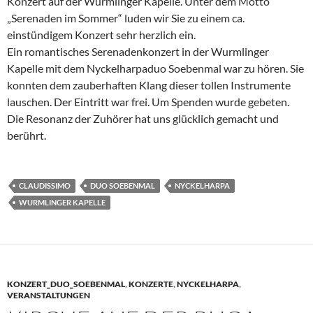
Konzert auf der Wurmlinger Kapelle. Unter dem Motto
„Serenaden im Sommer“ luden wir Sie zu einem ca.
einstündigem Konzert sehr herzlich ein.
Ein romantisches Serenadenkonzert in der Wurmlinger
Kapelle mit dem Nyckelharpaduo Soebenmal war zu hören. Sie
konnten dem zauberhaften Klang dieser tollen Instrumente
lauschen. Der Eintritt war frei. Um Spenden wurde gebeten.
Die Resonanz der Zuhörer hat uns glücklich gemacht und
berührt.
CLAUDISSIMO
DUO SOEBENMAL
NYCKELHARPA
WURMLINGER KAPELLE
KONZERT_DUO_SOEBENMAL
,
KONZERTE
,
NYCKELHARPA
,
VERANSTALTUNGEN