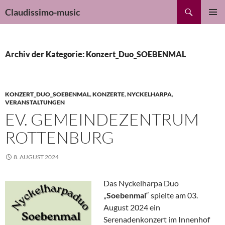
Zum
Suchen
Claudissimo-music
Inhalt
PRIMÄR
springen
MENÜ
Archiv der Kategorie: Konzert_Duo_SOEBENMAL
KONZERT_DUO_SOEBENMAL
,
KONZERTE
,
NYCKELHARPA
,
VERANSTALTUNGEN
EV. GEMEINDEZENTRUM
ROTTENBURG
8. AUGUST 2024
Das Nyckelharpa Duo
„
Soebenmal
“ spielte am 03.
August 2024 ein
Serenadenkonzert im Innenhof