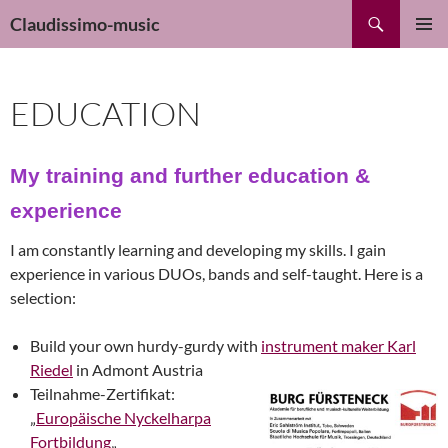
Skip
Search
Claudissimo-music
to
PRIMAR
content
MENU
EDUCATION
My training and further education &
experience
I am constantly learning and developing my skills. I gain
experience in various DUOs, bands and self-taught. Here is a
selection:
Build your own hurdy-gurdy with
instrument maker Karl
Riedel
in Admont Austria
Teilnahme-Zertifikat:
„
Europäische Nyckelharpa
Fortbildung
„